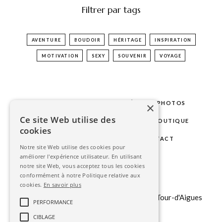
Filtrer par tags
AVENTURE
BOUDOIR
HÉRITAGE
INSPIRATION
MOTIVATION
SEXY
SOUVENIR
VOYAGE
LE STUDIO
MARIAGE
SÉANCES PHOTOS
×
Ce site Web utilise des
PHOTOS D'IDENTITÉ
GALERIE
BOUTIQUE
cookies
BLOG
ESPACE CLIENT
CONTACT
Notre site Web utilise des cookies pour
améliorer l'expérience utilisateur. En utilisant
notre site Web, vous acceptez tous les cookies
contact@stephanieavon.com
conformément à notre Politique relative aux
+33 (0)
6 6323 85 75
cookies.
En savoir plus
151 b chemin du Tour du Revol, 84240 La Tour-d'Aigues
PERFORMANCE
CIBLAGE