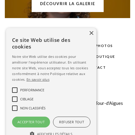
DÉCOUVRIR LA GALERIE
×
Ce site Web utilise des
cookies
LE STUDIO
MARIAGE
SÉANCES PHOTOS
Notre site Web utilise des cookies pour
PHOTOS D'IDENTITÉ
GALERIE
BOUTIQUE
améliorer l'expérience utilisateur. En utilisant
BLOG
ESPACE CLIENT
CONTACT
notre site Web, vous acceptez tous les cookies
conformément à notre Politique relative aux
cookies.
En savoir plus
contact@stephanieavon.com
PERFORMANCE
+33 (0)
6 6323 85 75
CIBLAGE
151 b chemin du Tour du Revol, 84240 La Tour-d'Aigues
NON CLASSIFIÉS
ACCEPTER TOUT
REFUSER TOUT
AFFICHER LES DÉTAILS