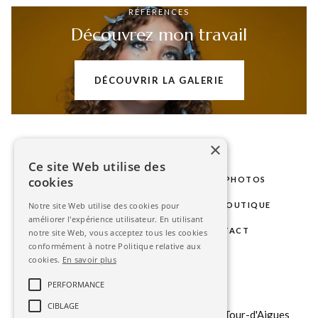
RÉFÉRENCES
Découvrez mon travail
DÉCOUVRIR LA GALERIE
×
Ce site Web utilise des
cookies
LE STUDIO
MARIAGE
SÉANCES PHOTOS
PHOTOS D'IDENTITÉ
GALERIE
BOUTIQUE
Notre site Web utilise des cookies pour
améliorer l'expérience utilisateur. En utilisant
BLOG
ESPACE CLIENT
CONTACT
notre site Web, vous acceptez tous les cookies
conformément à notre Politique relative aux
cookies.
En savoir plus
contact@stephanieavon.com
PERFORMANCE
+33 (0)
6 6323 85 75
CIBLAGE
151 b chemin du Tour du Revol, 84240 La Tour-d'Aigues