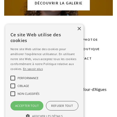
DÉCOUVRIR LA GALERIE
×
Ce site Web utilise des
cookies
LE STUDIO
MARIAGE
SÉANCES PHOTOS
Notre site Web utilise des cookies pour
PHOTOS D'IDENTITÉ
GALERIE
BOUTIQUE
améliorer l'expérience utilisateur. En utilisant
BLOG
ESPACE CLIENT
CONTACT
notre site Web, vous acceptez tous les cookies
conformément à notre Politique relative aux
cookies.
En savoir plus
contact@stephanieavon.com
PERFORMANCE
+33 (0)
6 6323 85 75
CIBLAGE
151 b chemin du Tour du Revol, 84240 La Tour-d'Aigues
NON CLASSIFIÉS
ACCEPTER TOUT
REFUSER TOUT
AFFICHER LES DÉTAILS