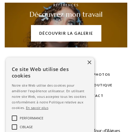
RÉFÉRENCES
Découvrez mon travail
DÉCOUVRIR LA GALERIE
×
Ce site Web utilise des
cookies
LE STUDIO
MARIAGE
SÉANCES PHOTOS
PHOTOS D'IDENTITÉ
GALERIE
BOUTIQUE
Notre site Web utilise des cookies pour
améliorer l'expérience utilisateur. En utilisant
BLOG
ESPACE CLIENT
CONTACT
notre site Web, vous acceptez tous les cookies
conformément à notre Politique relative aux
cookies.
En savoir plus
contact@stephanieavon.com
PERFORMANCE
+33 (0)
6 6323 85 75
CIBLAGE
151 b chemin du Tour du Revol, 84240 La Tour-d'Aigues