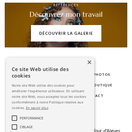
RÉFÉRENCES
Découvrez mon travail
DÉCOUVRIR LA GALERIE
×
Ce site Web utilise des
cookies
LE STUDIO
MARIAGE
SÉANCES PHOTOS
PHOTOS D'IDENTITÉ
GALERIE
BOUTIQUE
Notre site Web utilise des cookies pour
améliorer l'expérience utilisateur. En utilisant
BLOG
ESPACE CLIENT
CONTACT
notre site Web, vous acceptez tous les cookies
conformément à notre Politique relative aux
cookies.
En savoir plus
contact@stephanieavon.com
PERFORMANCE
+33 (0)
6 6323 85 75
CIBLAGE
151 b chemin du Tour du Revol, 84240 La Tour-d'Aigues