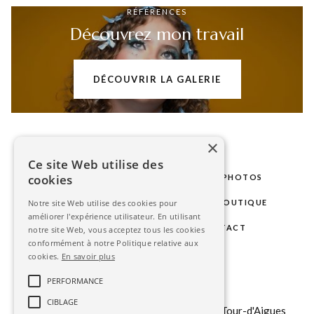
RÉFÉRENCES
Découvrez mon travail
DÉCOUVRIR LA GALERIE
×
Ce site Web utilise des
cookies
LE STUDIO
MARIAGE
SÉANCES PHOTOS
PHOTOS D'IDENTITÉ
GALERIE
BOUTIQUE
Notre site Web utilise des cookies pour
améliorer l'expérience utilisateur. En utilisant
BLOG
ESPACE CLIENT
CONTACT
notre site Web, vous acceptez tous les cookies
conformément à notre Politique relative aux
cookies.
En savoir plus
contact@stephanieavon.com
PERFORMANCE
+33 (0)
6 6323 85 75
CIBLAGE
151 b chemin du Tour du Revol, 84240 La Tour-d'Aigues