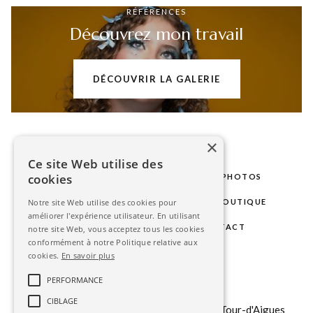
RÉFÉRENCES
Découvrez mon travail
DÉCOUVRIR LA GALERIE
×
Ce site Web utilise des
cookies
LE STUDIO
MARIAGE
SÉANCES PHOTOS
PHOTOS D'IDENTITÉ
GALERIE
BOUTIQUE
Notre site Web utilise des cookies pour
améliorer l'expérience utilisateur. En utilisant
BLOG
ESPACE CLIENT
CONTACT
notre site Web, vous acceptez tous les cookies
conformément à notre Politique relative aux
cookies.
En savoir plus
contact@stephanieavon.com
PERFORMANCE
+33 (0)
6 6323 85 75
CIBLAGE
151 b chemin du Tour du Revol, 84240 La Tour-d'Aigues