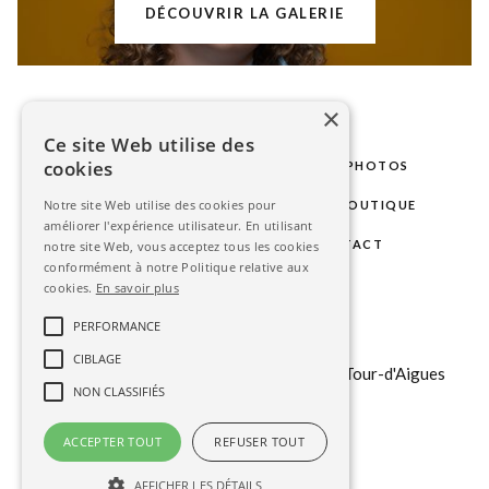
DÉCOUVRIR LA GALERIE
×
Ce site Web utilise des
cookies
LE STUDIO
MARIAGE
SÉANCES PHOTOS
Notre site Web utilise des cookies pour
PHOTOS D'IDENTITÉ
GALERIE
BOUTIQUE
améliorer l'expérience utilisateur. En utilisant
BLOG
ESPACE CLIENT
CONTACT
notre site Web, vous acceptez tous les cookies
conformément à notre Politique relative aux
cookies.
En savoir plus
contact@stephanieavon.com
PERFORMANCE
+33 (0)
6 6323 85 75
CIBLAGE
151 b chemin du Tour du Revol, 84240 La Tour-d'Aigues
NON CLASSIFIÉS
ACCEPTER TOUT
REFUSER TOUT
AFFICHER LES DÉTAILS