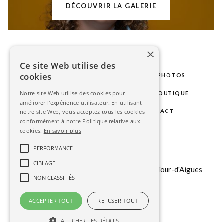
DÉCOUVRIR LA GALERIE
×
Ce site Web utilise des
cookies
LE STUDIO
MARIAGE
SÉANCES PHOTOS
Notre site Web utilise des cookies pour
PHOTOS D'IDENTITÉ
GALERIE
BOUTIQUE
améliorer l'expérience utilisateur. En utilisant
BLOG
ESPACE CLIENT
CONTACT
notre site Web, vous acceptez tous les cookies
conformément à notre Politique relative aux
cookies.
En savoir plus
contact@stephanieavon.com
PERFORMANCE
+33 (0)
6 6323 85 75
CIBLAGE
151 b chemin du Tour du Revol, 84240 La Tour-d'Aigues
NON CLASSIFIÉS
ACCEPTER TOUT
REFUSER TOUT
AFFICHER LES DÉTAILS